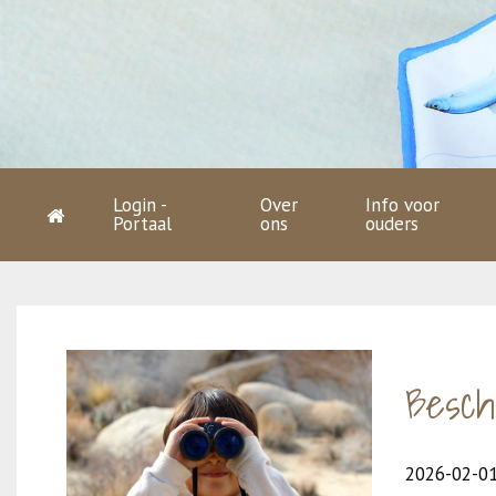
Login -
Over
Info voor
Portaal
ons
ouders
Besch
2026-02-0