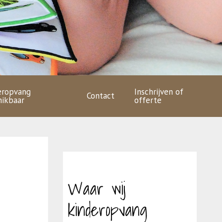
eropvang
Inschrijven of
Contact
hikbaar
offerte
Waar wij
kinderopvang