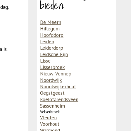
bieden:
dag.
De Meern
Hillegom
Hoofddorp
Leiden
Leiderdorp
 is.
Leidsche Rijn
Lisse
Lisserbroek
Nieuw-Vennep
Noordwijk
Noordwijkerhout
Oegstgeest
Roelofarendsveen
Sassenheim
Velserbroek
Vleuten
Voorhout
Warmond