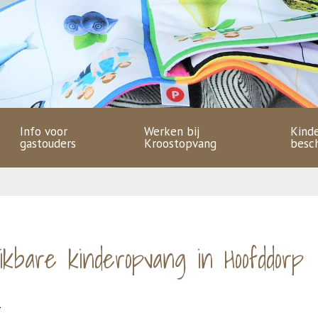
Info voor
Werken bij
Kind
gastouders
Kroostopvang
besc
ikbare kinderopvang in Hoofddorp
1