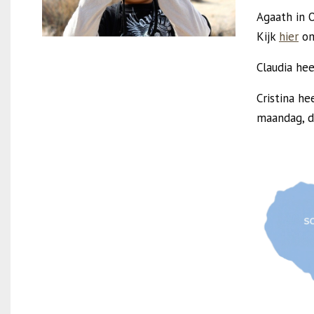
Agaath in O
Kijk
hier
om
Claudia hee
Cristina he
maandag, d