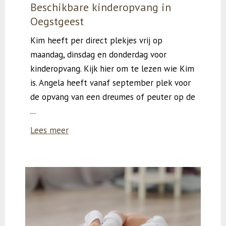
Beschikbare kinderopvang in
Oegstgeest
Kim heeft per direct plekjes vrij op
maandag, dinsdag en donderdag voor
kinderopvang. Kijk hier om te lezen wie Kim
is. Angela heeft vanaf september plek voor
de opvang van een dreumes of peuter op de
...
Lees meer