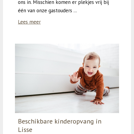
ons in. Misschien komen er plekjes vrij bij
één van onze gastouders ...
Lees meer
Beschikbare kinderopvang in
Lisse