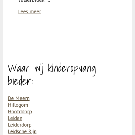
Velserbroek. ...
Lees meer
Waar wij kinderopvang
bieden:
De Meern
Hillegom
Hoofddorp
Leiden
Leiderdorp
Leidsche Rijn