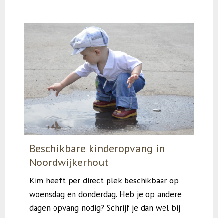
Beschikbare kinderopvang in
Noordwijkerhout
Kim heeft per direct plek beschikbaar op
woensdag en donderdag. Heb je op andere
dagen opvang nodig? Schrijf je dan wel bij