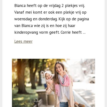
Bianca heeft op de vrijdag 2 plekjes vrij.
Vanaf mei komt er ook een plekje vrij op
woensdag en donderdag. Kijk op de pagina
van Bianca wie zij is en hoe zij haar
kinderopvang vorm geeft. Corrie heeft ...
Lees meer