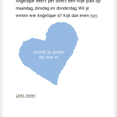
Angelique heeft per direct een vrije plek op
maandag, dinsdag en donderdag. Wil je
weten wie Angelique is? Kijk dan even
hier.
Lees meer