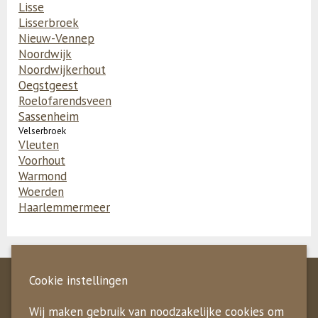
Lisse
Lisserbroek
Nieuw-Vennep
Noordwijk
Noordwijkerhout
Oegstgeest
Roelofarendsveen
Sassenheim
Velserbroek
Vleuten
Voorhout
Warmond
Woerden
Haarlemmermeer
Kroostopvang
Cookie instellingen
Wij maken gebruik van noodzakelijke cookies om
♥ Kleinschalig en persoonlijk