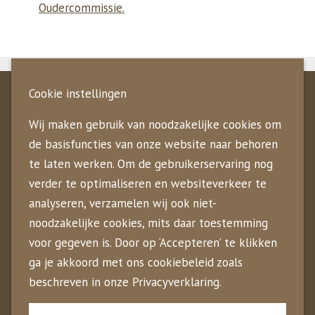
Oudercommissie.
Kroostopvang
Cookie instellingen
Wij maken gebruik van noodzakelijke cookies om
♥ Kleinschalig en persoonlijk
de basisfuncties van onze website naar behoren
♥ Professioneel en betrouwbaar
te laten werken. Om de gebruikerservaring nog
♥ De beste gastouders
verder te optimaliseren en websiteverkeer te
♥ Vaste contactpersonen
analyseren, verzamelen wij ook niet-
♥ Hart voor kinderen én gastouders
noodzakelijke cookies, mits daar toestemming
Kroostopvang
voor gegeven is. Door op ‘Accepteren’ te klikken
ga je akkoord met ons cookiebeleid zoals
Gastouderopvang in Zuid- en Noord-Holland en
beschreven in onze Privacyverklaring.
Utrecht