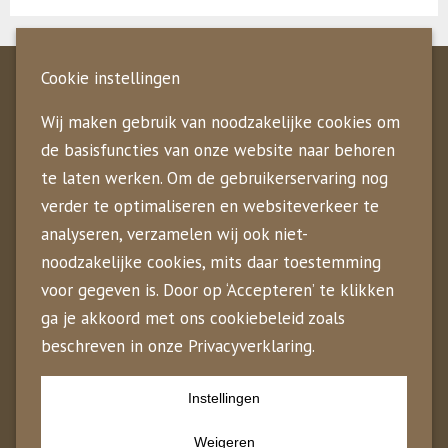
Kroostopvang
Cookie instellingen
Wij maken gebruik van noodzakelijke cookies om
♥ Kleinschalig en persoonlijk
de basisfuncties van onze website naar behoren
♥ Professioneel en betrouwbaar
te laten werken. Om de gebruikerservaring nog
♥ De beste gastouders
verder te optimaliseren en websiteverkeer te
♥ Vaste contactpersonen
analyseren, verzamelen wij ook niet-
♥ Hart voor kinderen én gastouders
noodzakelijke cookies, mits daar toestemming
Kroostopvang
voor gegeven is. Door op ‘Accepteren’ te klikken
ga je akkoord met ons cookiebeleid zoals
Gastouderopvang in Zuid- en Noord-Holland en
beschreven in onze Privacyverklaring.
Utrecht
Instellingen
0645834866
info@kroostopvang.nl
Weigeren