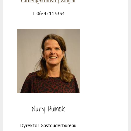
Carlien@kroostopvang.nl
T 06-42113334
Nury Huinck
Dyrektor Gastouderbureau